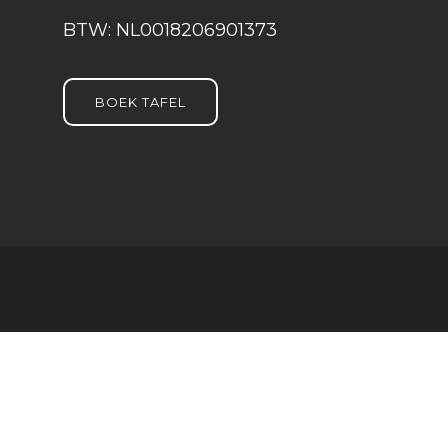
BTW: NL0018206901373
BOEK TAFEL